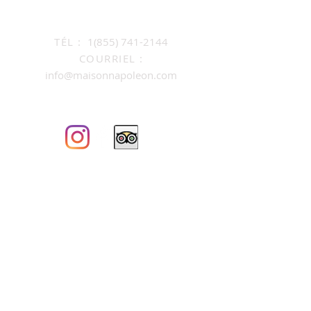
TÉL :
1(855) 741-2144
COURRIEL :
info@maisonnapoleon.com
CITQ#150080