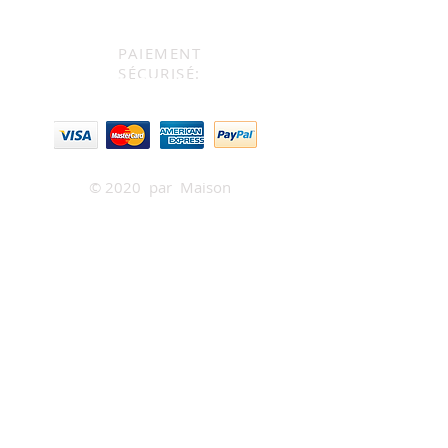
PAIEMENT
SÉCURISÉ:
POLITIQUE DE CONFIDENTIALITÉ
POLITIQUE D'ANNULATION
© 2020
par
Maison
Napoléon
créé par Martha
Rebelo
Photos réalisées par Natalie
Lapointe Photographie